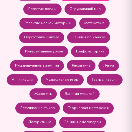
Развитие логики
Окружающий мир
Развитие мелкой моторики
Математика
Подготовка к школе
Занятия по чтению
Интерактивные уроки
Графомоторика
Индивидуальные занятия
Рисование
Лепка
Аппликация
Музыкальные игры
Театрализация
Живопись
Занятия музыкой
Разучивание стихов
Творческая мастерская
Логоритмика
Занятия с логопедом