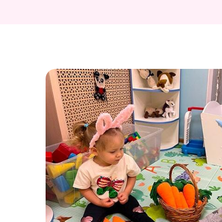
иру
ющему
ных
, а
сед и